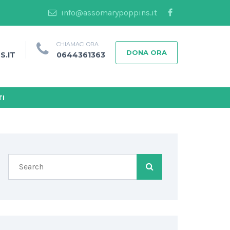
info@assomarypoppins.it
CHIAMACI ORA
DONA ORA
S.IT
0644361363
I