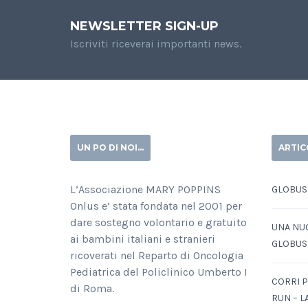
NEWSLETTER SIGN-UP
Iscriviti riceverai importanti news.
UN PO DI NOI…
ARTIC
L’Associazione MARY POPPINS
GLOBUS
Onlus e’ stata fondata nel 2001 per
dare sostegno volontario e gratuito
UNA NU
ai bambini italiani e stranieri
GLOBUS
ricoverati nel Reparto di Oncologia
Pediatrica del Policlinico Umberto I
CORRI P
di Roma.
RUN – L