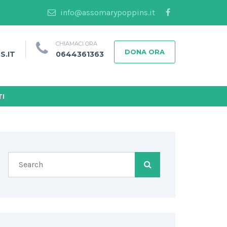
info@assomarypoppins.it
CHIAMACI ORA
DONA ORA
S.IT
0644361363
I